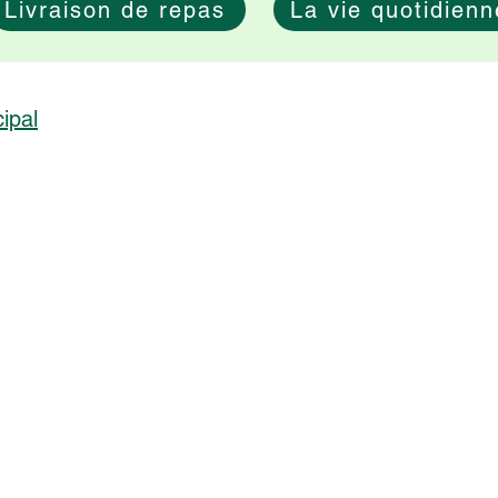
Livraison de repas
La vie quotidienn
ipal