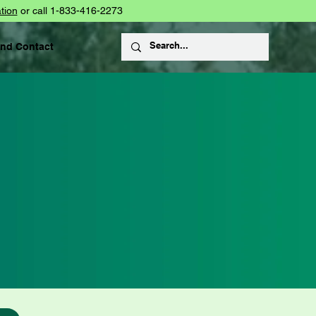
tion
or call 1-833-416-2273
and Contact