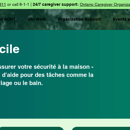
811
or call 8-1-1 |
24/7 caregiver support:
Ontario Caregiver Organiza
ut AOHT
Our Work
Organization Support
Events 
cile
surer votre sécurité à la maison -
in d'aide pour des tâches comme la
llage ou le bain.