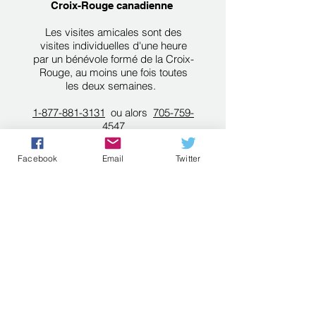
​
Croix-Rouge canadienne
Les visites amicales sont des
visites individuelles d'une heure
par un bénévole formé de la Croix-
Rouge, au moins une fois toutes
les deux semaines.
1-877-881-3131
ou alors
705-759-
4547
475, chemin Trunk, unité 5
Facebook
Email
Twitter
Sault Ste. Marie
Site Internet
Une voix amicale
A Friendly Voice est une « ligne
chaleureuse » gratuite et
confidentielle pour les Ontariens