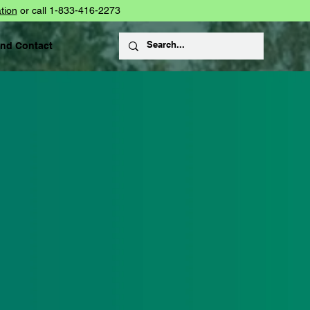
tion
or call 1-833-416-2273
and Contact