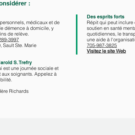
onsidérer :
Des esprits forts
s personnels, médicaux et de
Répit qui peut inclure 
de démence à domicile, y
soutien en santé menta
ins de relève.
quotidiennes, le trans
289-3997
une aide à l'organisat
 Sault Ste. Marie
705-987-3825
Visitez le site Web
rold S. Trefry
 est une journée sociale et
it aux soignants. Appelez à
bilité.
dère Richards