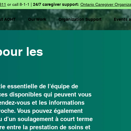
811
or call 8-1-1 |
24/7 caregiver support:
Ontario Caregiver Organiza
ut AOHT
Our Work
Organization Support
Events 
our les
ie essentielle de l'équipe de
rces disponibles qui peuvent vous
rendez-vous et les informations
proche. Vous pouvez également
ou d'un soulagement à court terme
re entre la prestation de soins et