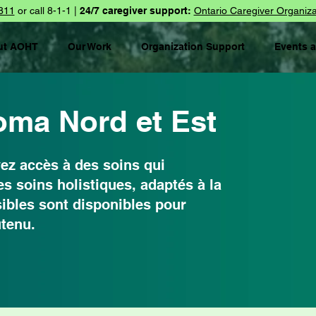
811
or call 8-1-1 |
24/7 caregiver support:
Ontario Caregiver Organiza
ut AOHT
Our Work
Organization Support
Events 
oma Nord et Est
yez accès à des soins qui
s soins holistiques, adaptés à la
sibles sont disponibles pour
utenu.