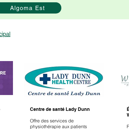
Algoma Est
cipal
​
e
Centre de santé Lady Dunn
É
Offre des services de
physiothérapie aux patients
F