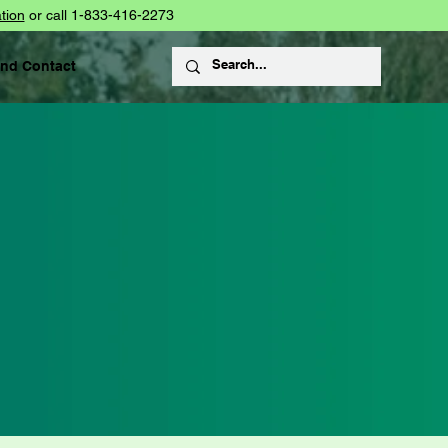
tion
or call 1-833-416-2273
and Contact