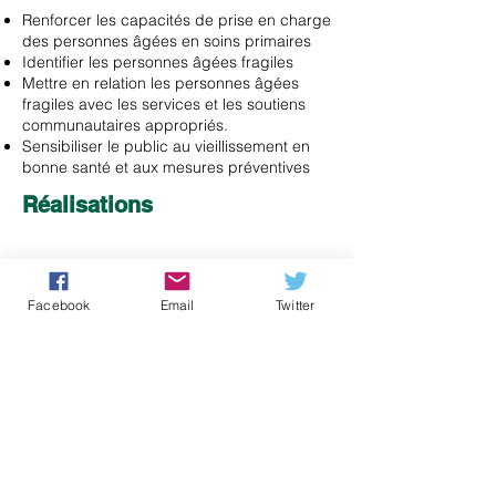
Renforcer les capacités de prise en charge
des personnes âgées en soins primaires
Identifier les personnes âgées fragiles
Mettre en relation les personnes âgées
fragiles avec les services et les soutiens
communautaires appropriés.
Sensibiliser le public au vieillissement en
bonne santé et aux mesures préventives
Réalisations
Facebook
Email
Twitter
Des personnes ont été examinées
20
pour détecter toute fragilité le long
de la rive nord.
74
Des orientations ont été effectuées vers
les services et programmes
communautaires.