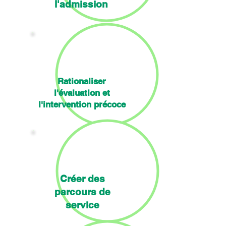
l'admission
Rationaliser
l'évaluation et
l'intervention précoce
Créer des
parcours de
service