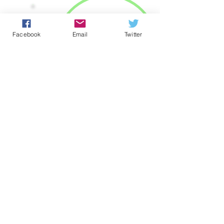
Facebook
Email
Twitter
Soutien aux
ressources
humaines
Développer les
services
destinés aux
personnes les
plus