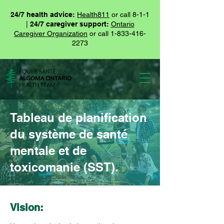
24/7 health advice:
Health811
or call 8-1-1
|
24/7 caregiver support:
Ontario
Caregiver Organization
or call
1-833-416-
2273
Tableau de planification
du système de santé
mentale et de
toxicomanie (SST).
Vision: